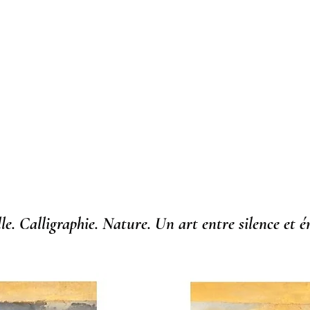
Raïssa Sue
Kang
Artiste peintre coréenne
le. Calligraphie. Nature.
Un art entre silence et é